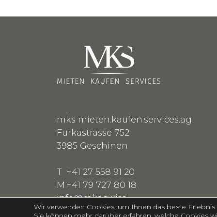
mks mieten.kaufen.services.ag
Furkastrasse 752
3985
Geschinen
T
+41 27 558 91 20
M
+41 79 727 80 18
info@mks.swiss
Wir verwenden Cookies, um Ihnen das beste Erlebnis 
Sie können mehr darüber erfahren, welche Cookies wi