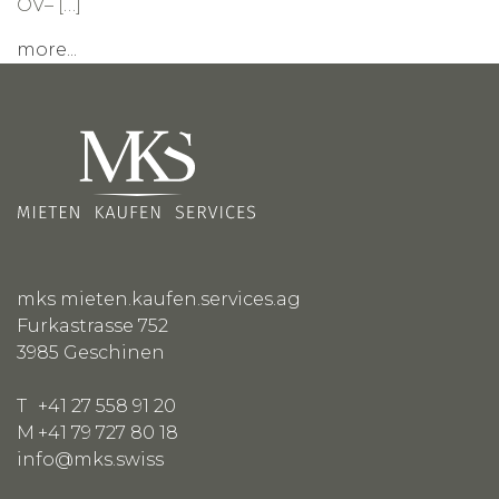
ÖV– […]
more...
mks mieten.kaufen.services.ag
Furkastrasse 752
3985
Geschinen
T
+41 27 558 91 20
M
+41 79 727 80 18
info@mks.swiss