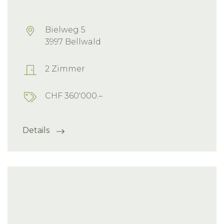
Bielweg 5
3997 Bellwald
2 Zimmer
CHF 360'000.–
Details