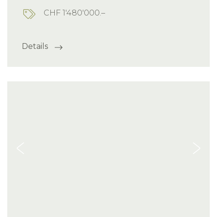
CHF 1'480'000.–
Details