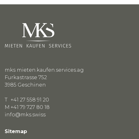
mks mieten.kaufen.services.ag
Furkastrasse 752
3985
Geschinen
T
+41 27 558 91 20
M
+41 79 727 80 18
info@mks.swiss
Sitemap