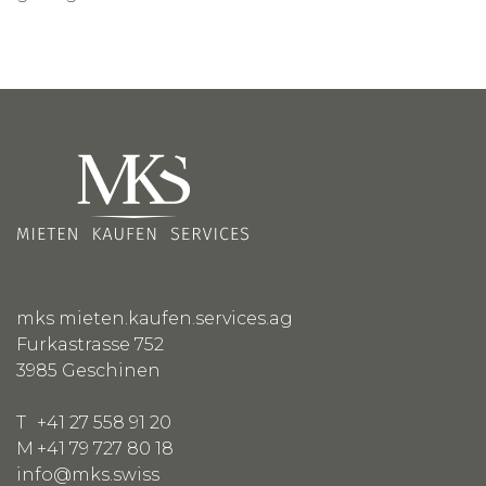
mks mieten.kaufen.services.ag
Furkastrasse 752
3985
Geschinen
T
+41 27 558 91 20
M
+41 79 727 80 18
info@mks.swiss