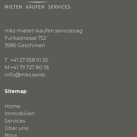
mks mieten.kaufen.services.ag
Furkastrasse 752
3985
Geschinen
T
+41 27 558 91 20
M
+41 79 727 80 18
info@mks.swiss
Sitemap
Home
Immobilien
Services
Über uns
Blog