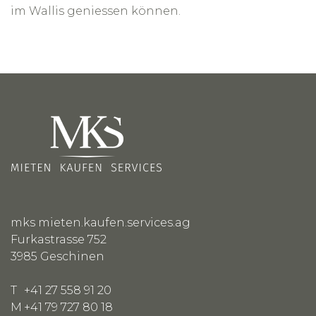
im Wallis geniessen können.
mks mieten.kaufen.services.ag
Furkastrasse 752
3985
Geschinen
T
+41 27 558 91 20
M
+41 79 727 80 18