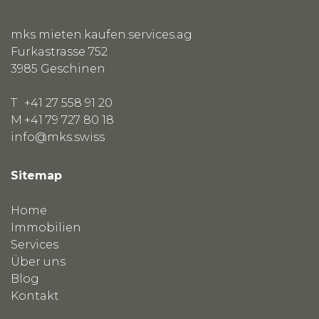
mks mieten.kaufen.services.ag
Furkastrasse 752
3985
Geschinen
T
+41 27 558 91 20
M
+41 79 727 80 18
info@mks.swiss
Sitemap
Home
Immobilien
Services
Über uns
Blog
Kontakt