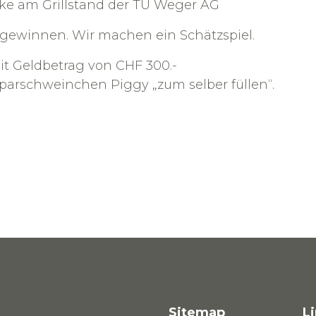
nke am Grillstand der TU Weger AG
u gewinnen. Wir machen ein Schätzspiel.
it Geldbetrag von CHF 300.-
arschweinchen Piggy „zum selber füllen“.
Sitemap
L