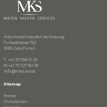
mks mieten.kaufen.services.ag
Furkastrasse 752
3985
Geschinen
T
+41 27 558 91 20
M
+41 79 727 80 18
info@mks.swiss
Sitemap
Home
Immobilien